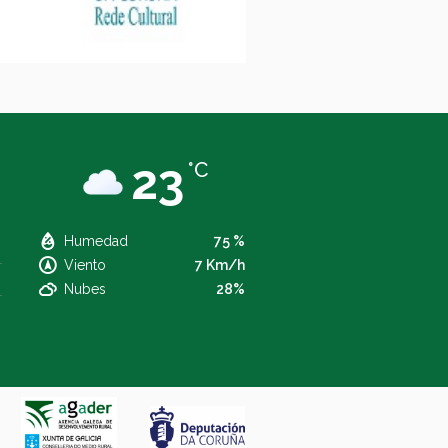
23
°C
Humedad
75 %
Viento
7 Km/h
Nubes
28%