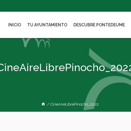
INICIO
TU AYUNTAMIENTO
DESCUBRE PONTEDEUME
CineAireLibrePinocho_202
/
CineAireLibrePinocho_2022