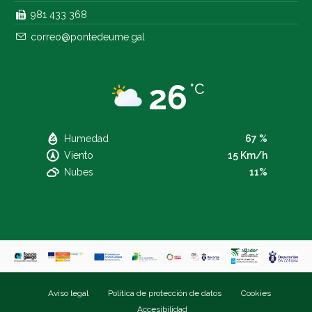
981 433 368
correo@pontedeume.gal
26
°C
Humedad
67 %
Viento
15 Km/h
Nubes
11%
Aviso legal
Política de protección de datos
Cookies
Accesibilidad