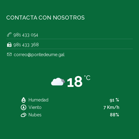
CONTACTA CON NOSOTROS
981 433 054
981 433 368
correo@pontedeume.gal
18
°C
Humedad
91 %
Viento
7 Km/h
Nubes
88%