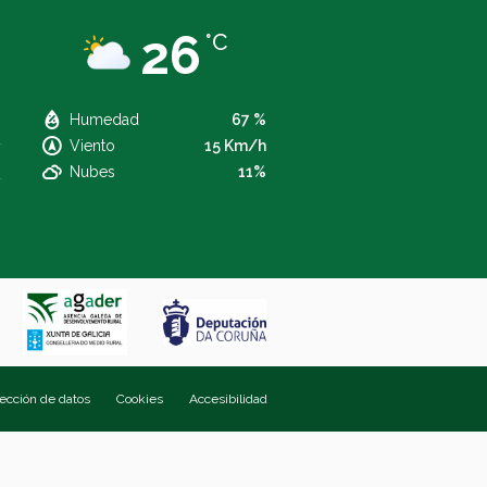
26
°C
Humedad
67 %
Viento
15 Km/h
Nubes
11%
tección de datos
Cookies
Accesibilidad