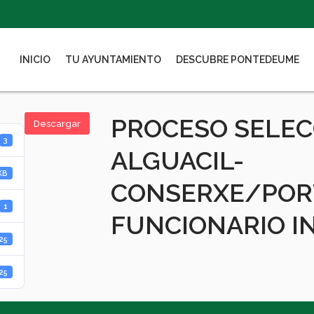
INICIO
TU AYUNTAMIENTO
DESCUBRE PONTEDEUME
PROCESO SELEC
Descargar
3
ALGUACIL-
KB
CONSERXE/PORT
1
FUNCIONARIO I
25
25