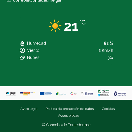
correo@pontedeume.gal
21
°C
Humedad
82 %
Viento
2 Km/h
Nubes
3%
Aviso legal
Política de protección de datos
Cookies
Accesibilidad
© Concello de Pontedeume