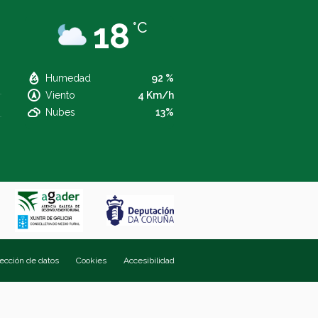
18
°C
Humedad
92 %
Viento
4 Km/h
Nubes
13%
tección de datos
Cookies
Accesibilidad