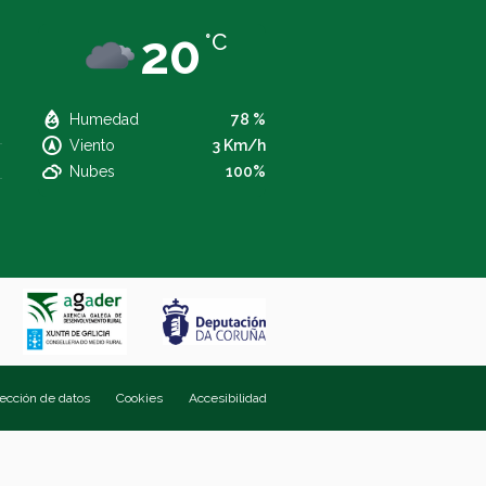
20
°C
Humedad
78 %
Viento
3 Km/h
Nubes
100%
tección de datos
Cookies
Accesibilidad