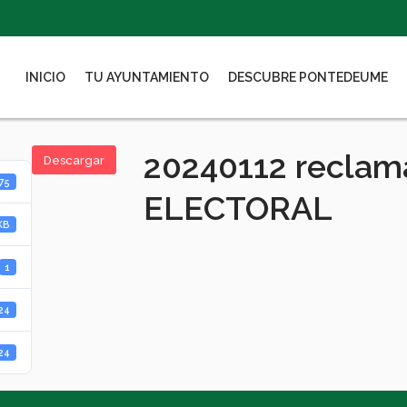
INICIO
TU AYUNTAMIENTO
DESCUBRE PONTEDEUME
20240112 recla
Descargar
75
ELECTORAL
KB
1
024
024