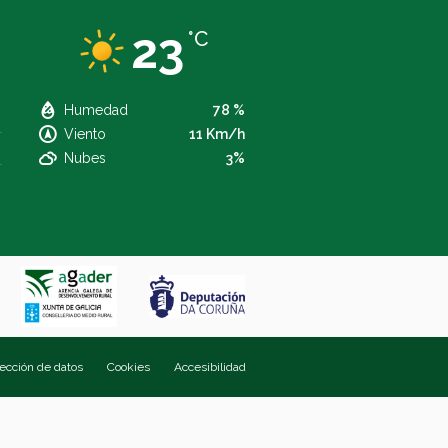
23
°C
Humedad
78 %
Viento
11 Km/h
Nubes
3%
tección de datos
Cookies
Accesibilidad