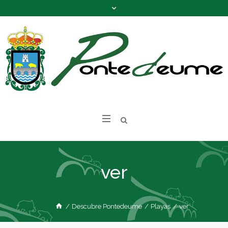
ver
/
Descubre Pontedeume
/
Playas
/
ver