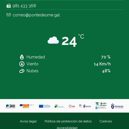
981 433 368
correo@pontedeume.gal
24
°C
Humedad
70 %
Viento
14 Km/h
Nubes
48%
Aviso legal
Política de protección de datos
Cookies
Accesibilidad