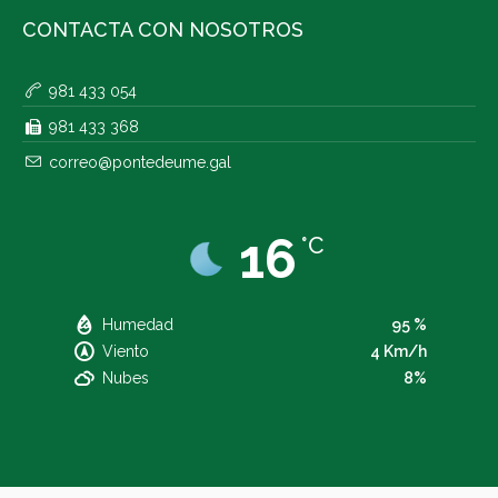
CONTACTA CON NOSOTROS
981 433 054
981 433 368
correo@pontedeume.gal
16
°C
Humedad
95 %
Viento
4 Km/h
Nubes
8%