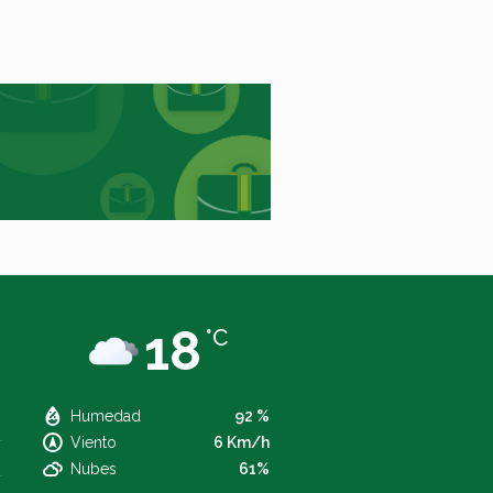
18
°C
Humedad
92 %
Viento
6 Km/h
Nubes
61%