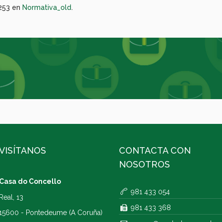
253 en
Normativa_old
.
VISÍTANOS
CONTACTA CON
NOSOTROS
Casa do Concello
981 433 054
Real, 13
981 433 368
15600 - Pontedeume (A Coruña)