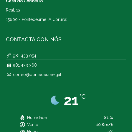
Casa do Concello
Real, 13
15600 - Pontedeume (A Coruña)
CONTACTA CON NÓS
981 433 054
981 433 368
correo@pontedeume.gal
21
°C
Humidade
81 %
Vento
10 Km/h
Nubes
3%